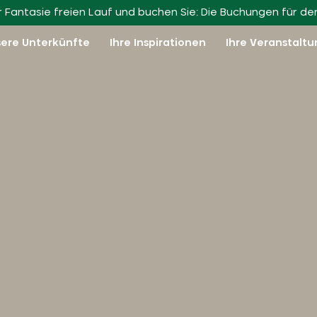
Schließen Sie sich uns an!
rer Fantasie freien Lauf und buchen Sie: Die Buchungen für d
ere Unterkünfte
Ihre Inspirationen
Ihre Veranstalt