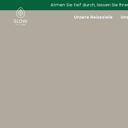
Zum Hauptinhalt gehen
Atmen Sie tief durch, lassen Sie Ih
Slow Village
Unsere Reiseziele
Uns