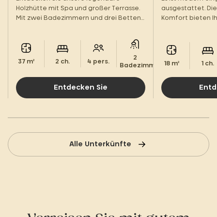
Holzhütte mit Spa und großer Terrasse.
ausgestattet. Die
Mit zwei Badezimmern und drei Betten
Komfort bieten I
bietet sie idealen Komfort für Ihren
zu zweit in einer
Urlaub mit der ganzen Familie. Eine
Atmosphäre, ganz
perfekte Balance zwischen Design und
Entspannung.
2
37 m²
2 ch.
4 pers.
18 m²
1 ch.
Badezimmer.
Entdecken Sie
Entd
Alle Unterkünfte