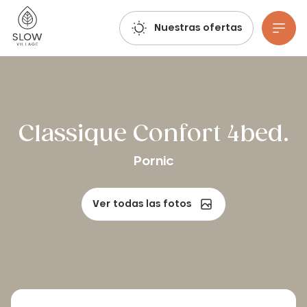
Respira, imagina, reserva: ¡ya están abiertas las reservas para el verano de 2027!
Pueblo Lento
Nuestras ofertas
Ir al contenido principal
Classique Confort 4bed.
Pornic
Ver todas las fotos