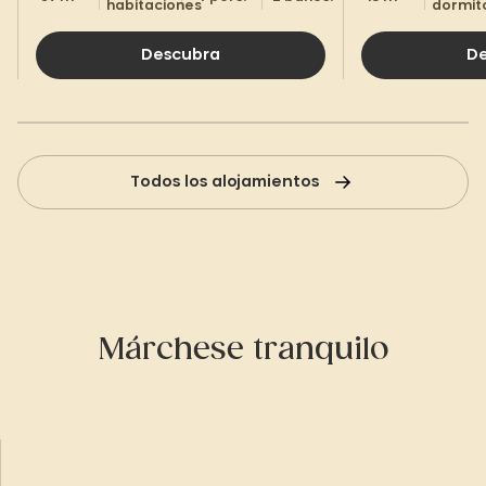
habitaciones
dormit
Descubra
D
Todos los alojamientos
Márchese tranquilo