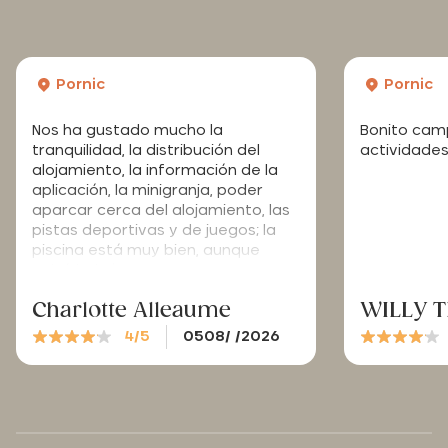
Pornic
Pornic
Nos ha gustado mucho la
Bonito cam
tranquilidad, la distribución del
actividades
alojamiento, la información de la
aplicación, la minigranja, poder
aparcar cerca del alojamiento, las
pistas deportivas y de juegos; la
piscina está muy bien, aunque
quizá habría que poner un poco
más de «sombrillas vegetales»
Charlotte Alleaume
WILLY 
como las que tenéis, que son muy
apreciadas, sobre todo cuando el
4/5
0508/ /2026
sol pega fuerte. Sin embargo, creo
que de vez en cuando sería
necesario limpiar bien el suelo, ya
que se pegaba un poco. Por otro
lado, el aire acondicionado nos ha