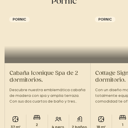
Pornic
PORNIC
PORNIC
Cabaña Iconique Spa de 2
Cottage Sign
dormitorios.
dormitorio.
Descubre nuestra emblemática cabaña
Con un diseño mo
de madera con spa y amplia terraza.
totalmente equip
Con sus dos cuartos de baño y tres
comodidad te of
camas, ofrece el confort ideal para tus
respiro en pareja
estancias en familia. Un equilibrio
acogedor, como 
perfecto entre diseño y relajación.
2
1
37 m²
4 pers.
2 baños.
18 m²