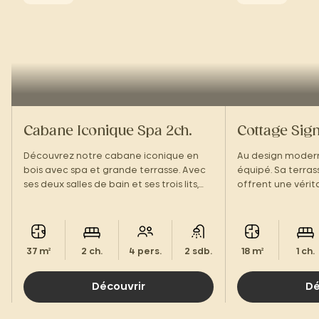
Cabane Iconique Spa 2ch.
Cottage Sign
Découvrez notre cabane iconique en
Au design modern
bois avec spa et grande terrasse. Avec
équipé. Sa terras
ses deux salles de bain et ses trois lits,
offrent une véri
elle offre un confort idéal pour vos
deux, dans une 
séjours en tribu. Un équilibre parfait
chaleureuse, com
entre design et détente.
37 m²
2 ch.
4 pers.
2 sdb.
18 m²
1 ch.
Découvrir
Dé