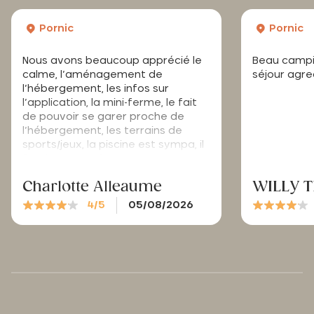
Pornic
Pornic
Nous avons beaucoup apprécié le
Beau campi
calme, l’aménagement de
séjour agre
l’hébergement, les infos sur
l’application, la mini-ferme, le fait
de pouvoir se garer proche de
l’hébergement, les terrains de
sports/jeux, la piscine est sympa, il
faudrait peut-être mettre un peu
plus de « parasol végétal » comme
Charlotte Alleaume
WILLY 
vous avez, qui sont très prisés
surtout quand le soleil cogne.
4/5
05/08/2026
Toutefois, je trouve qu’un bon
décrassage du sol serait
nécessaire de temps en temps,
car ça collait un peu. Par contre, la
clim a été fortement appréciée.