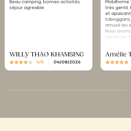
Beau camping, bonnes activités
Mobilhome t
séjour agreable
très gentil
et apaisant
toboggans,
amusé les e
Nous avons 
vacances. M
WILLY THAO KHAMSING
Amélie 
4/5
04/08/2026