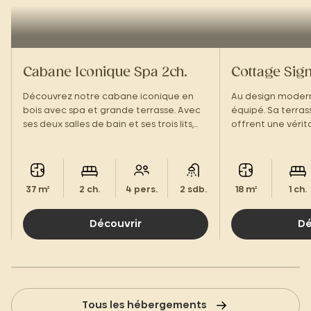
Cabane Iconique Spa 2ch.
Cottage Sign
Découvrez notre cabane iconique en
Au design modern
bois avec spa et grande terrasse. Avec
équipé. Sa terras
ses deux salles de bain et ses trois lits,
offrent une véri
elle offre un confort idéal pour vos
deux, dans une 
séjours en tribu. Un équilibre parfait
chaleureuse, com
entre design et détente.
37 m²
2 ch.
4 pers.
2 sdb.
18 m²
1 ch.
Découvrir
Dé
Tous les hébergements