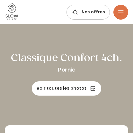
Respirez, imaginez, réservez : les réservations estivales 2027 sont déjà ouvertes !
Slow Village
Nos offres
Aller au contenu principal
Classique Confort 4ch.
Pornic
Voir toutes les photos