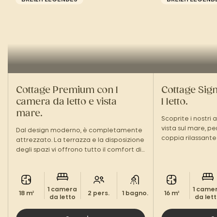
Cottage Premium con 1
Cottage Sign
camera da letto e vista
1 letto.
mare.
Scoprite i nostri 
vista sul mare, pe
Dal design moderno, è completamente
coppia rilassante 
attrezzato. La terrazza e la disposizione
degli spazi vi offrono tutto il comfort di
una vera e propria pausa in coppia,
proprio come a casa.
1 camera
1 came
18 m²
2 pers.
1 bagno.
16 m²
da letto
da let