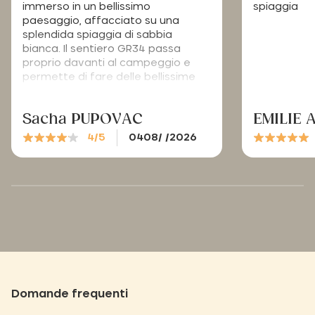
immerso in un bellissimo
spiaggia
paesaggio, affacciato su una
splendida spiaggia di sabbia
bianca. Il sentiero GR34 passa
proprio davanti al campeggio e
permette di fare delle bellissime
passeggiate.
Sacha PUPOVAC
EMILIE 
4/5
0408/ /2026
Domande frequenti