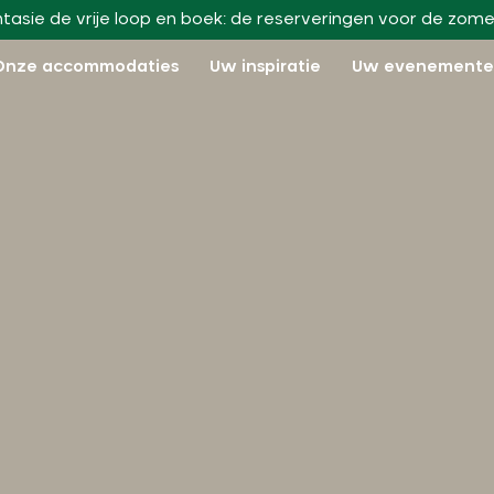
ntasie de vrije loop en boek: de reserveringen voor de zome
Onze accommodaties
Uw inspiratie
Uw evenement