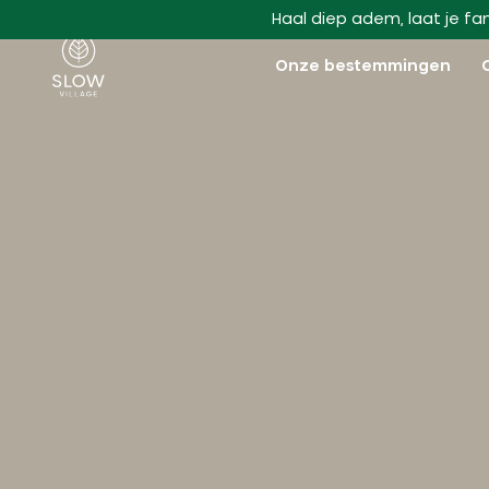
Ga naar hoofdinhoud
Haal diep adem, laat je fa
Langzaam dorp
Onze bestemmingen