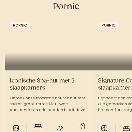
Pornic
PORNIC
PORNIC
Iconische Spa-hut met 2
Signature Co
slaapkamers
slaapkamer.
Ontdek onze iconische houten hut met
Het heeft een mo
spa en groot terras. Met twee
alle gemakken voo
badkamers en drie bedden biedt deze
het comfort zorg
hut het ideale comfort voor een verblijf
met z’n tweeën e
met het hele gezin. Een perfecte balans
kunt komen, in ee
tussen design en ontspanning.
u thuis bent.