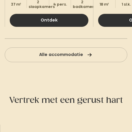
2
2
37 m²
4 pers.
18 m²
1 sl.k.
slaapkamers
badkamers.
Ontdek
O
Alle accommodatie
Vertrek met een gerust hart