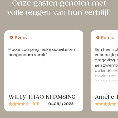
Onze gasten genoten met
volle teugen van hun verblijf!
Pornic
Pornic
Mooie camping, leuke activiteiten,
Een heel sc
aangenaam verblijf
vriendelijk
omgeving, 
Een zwemba
de kinderen
plezier aa
hebben een 
gehad. Bed
WILLY THAO KHAMSING
Amélie 
4/5
0408/ /2026