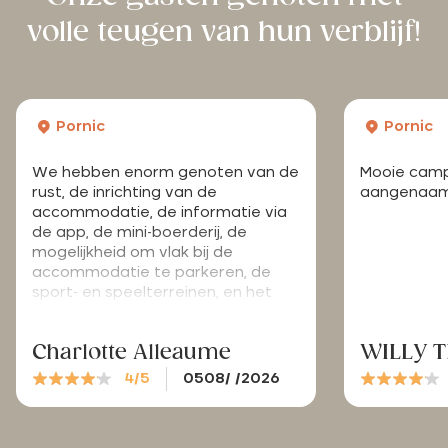
volle teugen van hun verblijf!
Pornic
Pornic
We hebben enorm genoten van de
Mooie campi
rust, de inrichting van de
aangenaam 
accommodatie, de informatie via
de app, de mini-boerderij, de
mogelijkheid om vlak bij de
accommodatie te parkeren, de
sport- en speelterreinen, en het
zwembad is leuk. Misschien zouden
er wat meer van die „plantaardige
Charlotte Alleaume
WILLY 
parasols“ moeten komen, zoals
jullie die hebben; die zijn erg gewild,
4/5
0508/ /2026
vooral als de zon fel schijnt. Ik vind
echter dat de vloer af en toe eens
goed schoongemaakt zou moeten