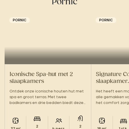
Pornic
PORNIC
PORNIC
Iconische Spa-hut met 2
Signature Co
slaapkamers
slaapkamer.
Ontdek onze iconische houten hut met
Het heeft een mo
spa en groot terras. Met twee
alle gemakken voo
badkamers en drie bedden biedt deze
het comfort zorg
hut het ideale comfort voor een verblijf
met z’n tweeën e
met het hele gezin. Een perfecte balans
kunt komen, in ee
tussen design en ontspanning.
u thuis bent.
2
2
37 m²
4 pers.
18 m²
1 sl.k.