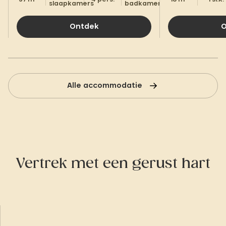
slaapkamers
badkamers.
Ontdek
O
Alle accommodatie
Vertrek met een gerust hart