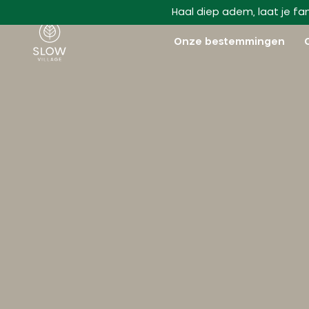
Ga naar hoofdinhoud
Haal diep adem, laat je fa
Langzaam dorp
Onze bestemmingen