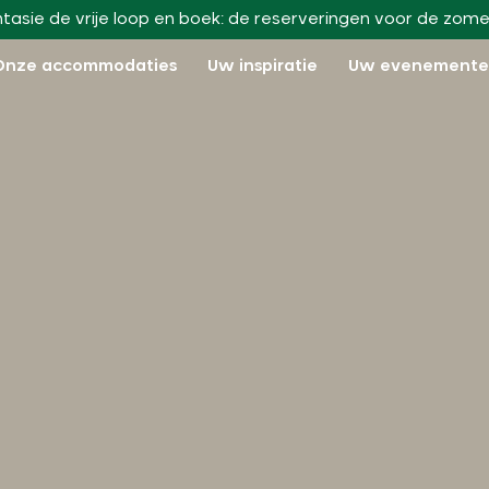
ntasie de vrije loop en boek: de reserveringen voor de zome
Onze accommodaties
Uw inspiratie
Uw evenement