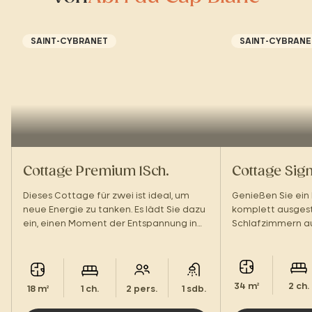
SAINT-CYBRANET
SAINT-CYBRANE
Cottage Premium 1Sch.
Cottage Sign
Dieses Cottage für zwei ist ideal, um
Genießen Sie ein
neue Energie zu tanken. Es lädt Sie dazu
komplett ausges
ein, einen Moment der Entspannung in
Schlafzimmern aus
einer beruhigenden Umgebung zu
Unterkunft für Ih
genießen.
einer grünen Oas
34 m²
2 ch.
18 m²
1 ch.
2 pers.
1 sdb.