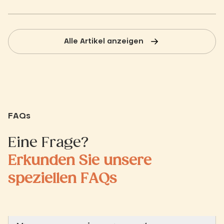
in vollen Zügen zu genießen. Entdecken
Sie unsere wichtigsten Tipps für die
Planung eines nachhaltigen Urlaubs,
von der Vorbereitung Ihrer Reiseroute
Alle Artikel anzeigen
bis hin zur Auswahl Ihrer Aktivitäten
vor Ort.
FAQs
Eine Frage?
Erkunden Sie unsere
speziellen FAQs