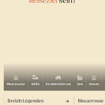
Reiseziel
sein?
Meeresufer
GR34
Straßenfahrrad
See
Ozean
Breizh Légendes
Biscarrosse