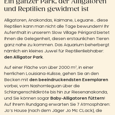
Ein ganzer Park, der Alligatoren
und Reptilien gewidmet ist
Alligatoren, Anakondas, Kaimane, Leguane... diese
Reptilien kann man nicht alle Tage bewundern! Ihr
Aufenthalt in unserem Slow Village Périgord bietet
Ihnen die Gelegenheit, diesen erstaunlichen Tieren
ganz nahe zu kommen. Das Aquarium beherbergt
nämlich ein kleines Juwel für Reptilienliebhaber:
den Alligator Park
.
Auf einer Fläche von über 2000 m², in einer
herrlichen Louisiana-Kulisse, gehen Sie an den
Becken mit
den beeindruckendsten Exemplaren
vorbei, vom Nashornleguan über die
Schlangenschildkröte bis hin zur Riesenanakonda,
und Sie können sogar
Baby-Alligatoren füttern
!
Auf Ihrem Rundgang erwarten Sie 7 Atmosphären:
Jo's House (nach dem Jäger Jo Mc CLack), die