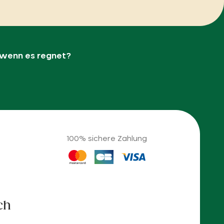
 wenn es regnet?
100% sichere Zahlung
ch