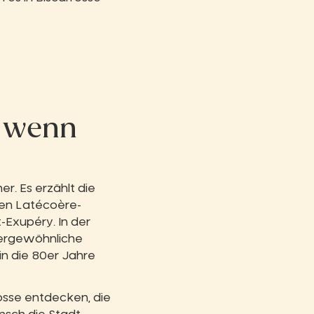
, wenn
er. Es erzählt die
en Latécoère-
-Exupéry. In der
ßergewöhnliche
in die 80er Jahre
rosse entdecken, die