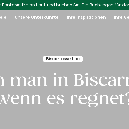
Schließen Sie sich uns an!
rer Fantasie freien Lauf und buchen Sie: Die Buchungen für d
iele
Unsere Unterkünfte
Ihre Inspirationen
Ihre V
Biscarrosse Lac
 man in Biscarr
wenn es regnet