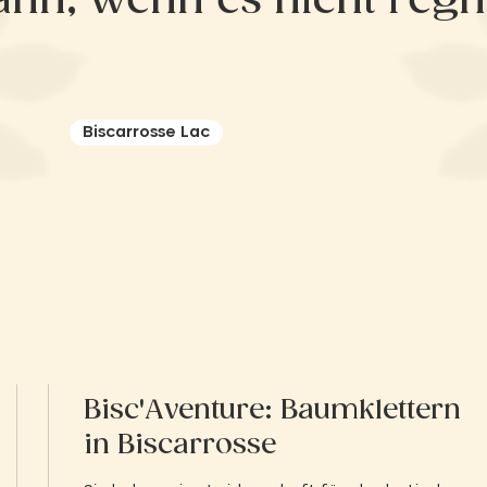
ann, wenn es nicht regn
Biscarrosse Lac
Bisc'Aventure: Baumklettern
in Biscarrosse