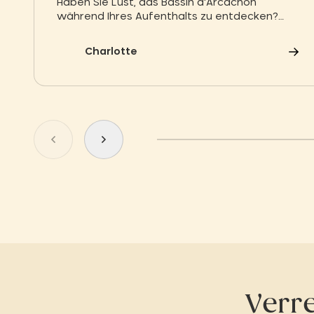
Haben Sie Lust, das Bassin d'Arcachon
während Ihres Aufenthalts zu entdecken?
Entdecken Sie eine Auswahl an Dingen, die Sie
am Bassin d'Arcachon unbedingt sehen
Charlotte
sollten.
Zum vorherigen Dia springen
Zum nächsten Dia gehen
Verr