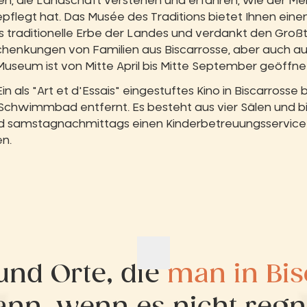
en, die Landschaft verstehen und erfahren, wie der Me
flegt hat. Das Musée des Traditions bietet Ihnen einen
s traditionelle Erbe der Landes und verdankt den Großte
enkungen von Familien aus Biscarrosse, aber auch a
seum ist von Mitte April bis Mitte September geöffne
 Ein als "Art et d'Essais" eingestuftes Kino in Biscarrosse
Schwimmbad entfernt. Es besteht aus vier Sälen und b
d samstagnachmittags einen Kinderbetreuungsservice
en.
und Orte, die
man in Bis