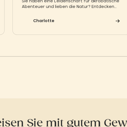
Sie haben eine Leidenschaft für akrobatische
Abenteuer und lieben die Natur? Entdecken
Sie den Hochseilgarten in Biscarosse,
Bisc'Aventure
Charlotte
eisen Sie mit gutem Gew