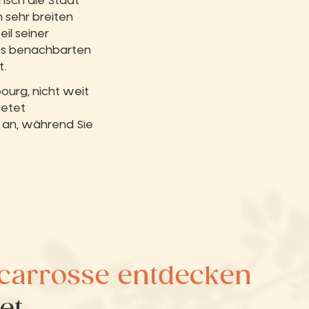
nsch die Stadt
 sehr breiten
il seiner
us benachbarten
t.
 bourg, nicht weit
ietet
 an, während Sie
carrosse entdecken