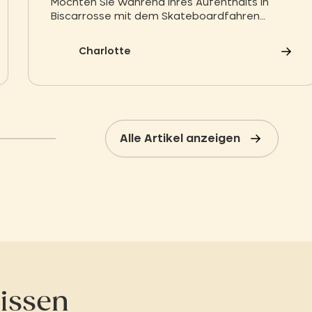
Möchten Sie während Ihres Aufenthalts in
Biscarrosse mit dem Skateboardfahren
beginnen? Wir stellen Ihnen die Skateschule
Sea Surf and Sun für tolle Sessions vor.
Charlotte
Alle Artikel anzeigen
issen