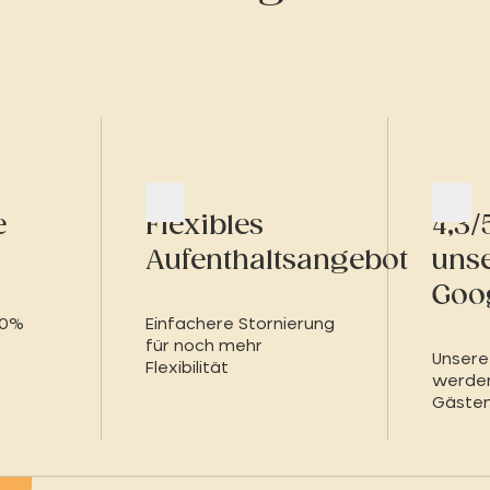
e
Flexibles
4,3/
Aufenthaltsangebot
uns
Goo
00%
Einfachere Stornierung
für noch mehr
Unsere
Flexibilität
werden
Gäste