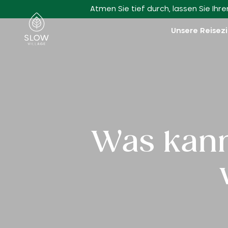
Zum Hauptinhalt gehen
Atmen Sie tief durch, lassen Sie Ih
Slow Village
Unsere Reisez
Was kann