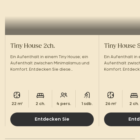
Tiny House 2ch.
Tiny House 
Ein Aufenthalt in einem Tiny House; ein
Ein Aufenthalt in 
Aufenthalt zwischen Minimalismus und
Aufenthalt zwisc
Komfort. Entdecken Sie diese
Komfort. Entdeck
ungewöhnliche Unterkunft im Herzen
ungewöhnliche Un
des Périgord Noir.
des Périgord Noir.
22 m²
2 ch.
4 pers.
1 sdb.
26 m²
2 ch.
Entdecken Sie
Entd