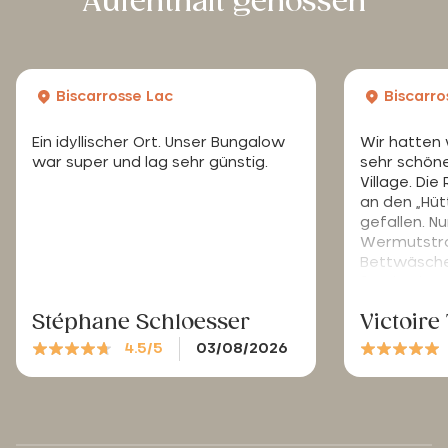
Aufenthalt genossen
Biscarrosse Lac
Biscarro
Ein idyllischer Ort. Unser Bungalow
Wir hatten 
war super und lag sehr günstig.
sehr schöne
Village. Di
an den „Hüt
gefallen. Nu
Wermutstro
Bettwäsche
für den her
Stéphane Schloesser
Victoir
4.5/5
03/08/2026