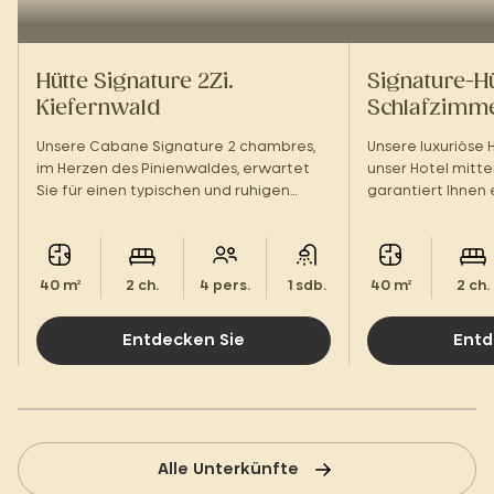
Hütte Signature 2Zi.
Signature-Hü
Kiefernwald
Schlafzimme
Unsere Cabane Signature 2 chambres,
Unsere luxuriöse 
im Herzen des Pinienwaldes, erwartet
unser Hotel mitten
Sie für einen typischen und ruhigen
garantiert Ihnen 
Aufenthalt in den Landes.
außergewöhnlich
Herzen der Lande
40 m²
2 ch.
4 pers.
1 sdb.
40 m²
2 ch.
Entdecken Sie
Entd
Alle Unterkünfte