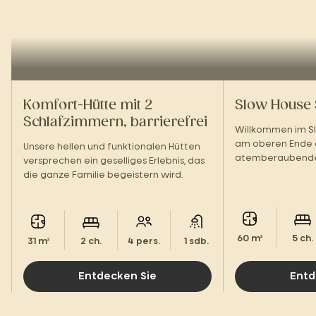
Komfort-Hütte mit 2
Slow House 
Schlafzimmern, barrierefrei
Willkommen im Slo
am oberen Ende 
Unsere hellen und funktionalen Hütten
atemberaubender
versprechen ein geselliges Erlebnis, das
Cevennen.
die ganze Familie begeistern wird.
60 m²
5 ch.
31 m²
2 ch.
4 pers.
1 sdb.
Entdecken Sie
Entd