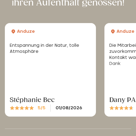
ihren Aufenthalt genossen!
Anduze
Anduze
Entspannung in der Natur, tolle
Die Mitarbe
Atmosphäre
zuvorkomm
Kontakt wa
Dank
Stéphanie Bec
Dany P
5/5
01/08/2026