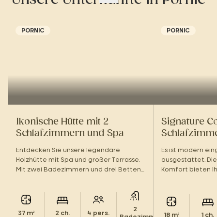
PORNIC
PORNIC
Ikonische Hütte mit 2
Signature Co
Schlafzimmern und Spa
Schlafzimme
Entdecken Sie unsere legendäre
Es ist modern ei
Holzhütte mit Spa und großer Terrasse.
ausgestattet. Die
Mit zwei Badezimmern und drei Betten
Komfort bieten I
bietet sie idealen Komfort für Ihren
zu zweit in einer
Urlaub mit der ganzen Familie. Eine
Atmosphäre, ganz
perfekte Balance zwischen Design und
Entspannung.
2
37 m²
2 ch.
4 pers.
18 m²
1 ch.
Badezimmer.