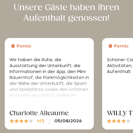
Unsere Gäste haben ihren
Aufenthalt genossen!
Pornic
Pornic
Wir haben die Ruhe, die
Schöner Cam
Ausstattung der Unterkunft, die
Aktivitäte
Informationen in der App, den Mini-
Aufenthalt
Bauernhof, die Parkmöglichkeiten in
der Nähe der Unterkunft, die Sport-
und Spielplätze sowie den schönen
Pool sehr geschätzt. Vielleicht
sollten Sie noch ein paar mehr
„pflanzliche Sonnenschirme“ wie
Charlotte Alleaume
WILLY 
die, die Sie bereits haben,
aufstellen, da diese besonders bei
4/5
05/08/2026
starker Sonneneinstrahlung sehr
beliebt sind. Allerdings finde ich,