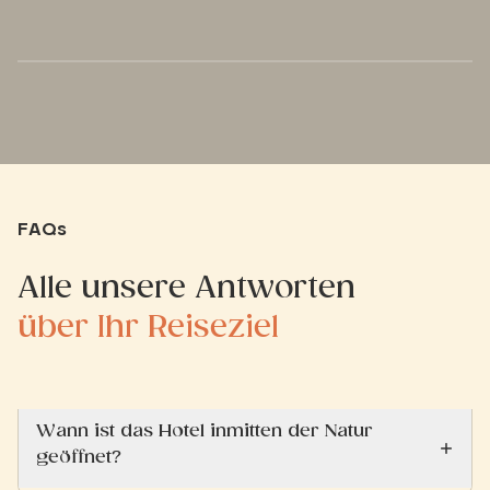
dass der Boden ab und zu gründlich
gereinigt werden müsste, da er
etwas klebrig war. Die Klimaanlage
haben wir hingegen sehr
geschätzt.
FAQs
Alle unsere Antworten
über Ihr Reiseziel
Wann ist das Hotel inmitten der Natur
geöffnet?