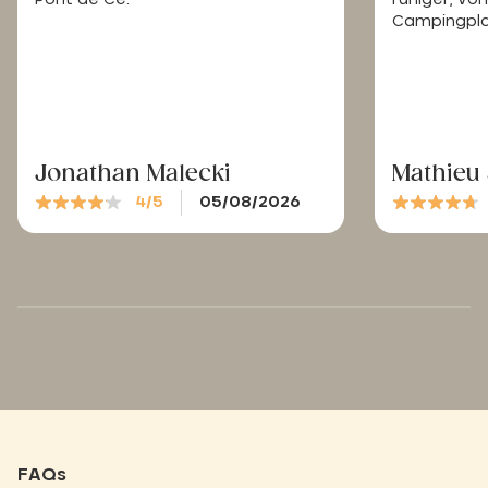
Campingpla
Jonathan Malecki
Mathieu
4/5
05/08/2026
FAQs