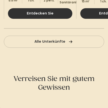
5.5 m²
1 ch.
2 pers.
15 m²
1 ch.
Sanitäranlagen
Entdecken Sie
Entd
Alle Unterkünfte
Verreisen Sie mit gutem
Gewissen