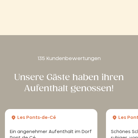
135 Kundenbewertungen
Unsere Gäste haben ihren
Aufenthalt genossen!
Les Ponts-de-Cé
Les Pon
Ein angenehmer Aufenthalt im Dorf
Schönes Sc
Pont de Cé.
ruhiger, v