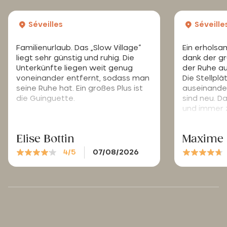
Séveilles
Séveille
Familienurlaub. Das „Slow Village“
Ein erholsa
liegt sehr günstig und ruhig. Die
dank der g
Unterkünfte liegen weit genug
der Ruhe a
voneinander entfernt, sodass man
Die Stellplä
seine Ruhe hat. Ein großes Plus ist
auseinander
die Guinguette.
sind neu. Da
und immer z
Elise Bottin
Maxime 
4/5
07/08/2026