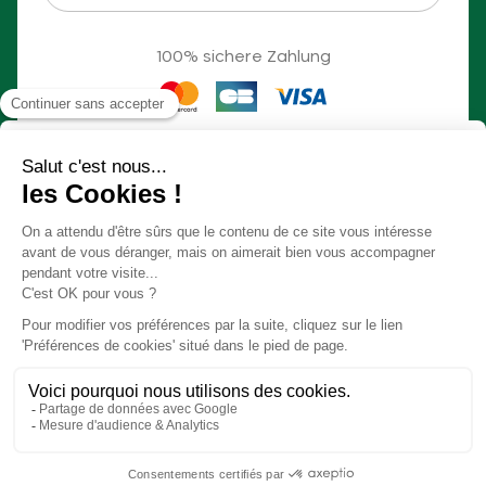
100% sichere Zahlung
Die Unterkünfte der Kategorien „Signature“ und
„Premium“
sind klimatisiert
❄️
© Slow Village 2026
Cookie-Einstellungen
Unser Konzept in einem Video
Allgemeine Geschäftsbedingungen
Rechtliche Hinweise
Geschäftsordnung Séveilles