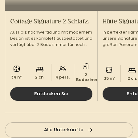
Cottage Signature 2 Schlafz.
Hütte Signat
Aus Holz, hochwertig und mit modernem
In perfekter Harm
Design, ist es komplett ausgestattet und
unsere Signature
verfügt über 2 Badezimmer für noch
großen Panorama
mehr Komfort. Mit seiner großen
Terrasse mit Auss
Terrasse und den Hotelleistungen
offen.
werden Sie sich wie zu Hause fühlen!
2
34 m²
2 ch.
4 pers.
35 m²
2 ch.
Badezimmer.
Entdecken Sie
Entd
Alle Unterkünfte