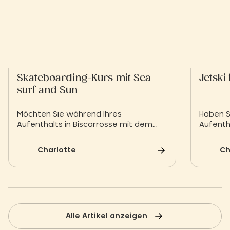
Skateboarding-Kurs mit Sea
Jetski
surf and Sun
Möchten Sie während Ihres
Haben S
Aufenthalts in Biscarrosse mit dem
Aufentha
Skateboardfahren beginnen? Wir
zu miet
stellen Ihnen die Skateschule Sea Surf
und ver
Charlotte
Ch
and Sun für tolle Sessions vor.
Sie mit
Alle Artikel anzeigen