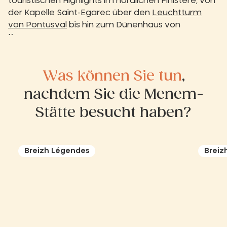
touristischen Highlights im nördlichen Finistère, von
der Kapelle Saint-Egarec über den
Leuchtturm
von Pontusval
bis hin zum Dünenhaus von
Keremma.
Was können Sie tun
,
nachdem Sie die Menem-
Stätte besucht haben?
Breizh Légendes
Breiz