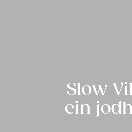
Slow Vi
ein jod