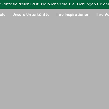
Schließen Sie sich uns an!
rer Fantasie freien Lauf und buchen Sie: Die Buchungen für d
iele
Unsere Unterkünfte
Ihre Inspirationen
Ihre V