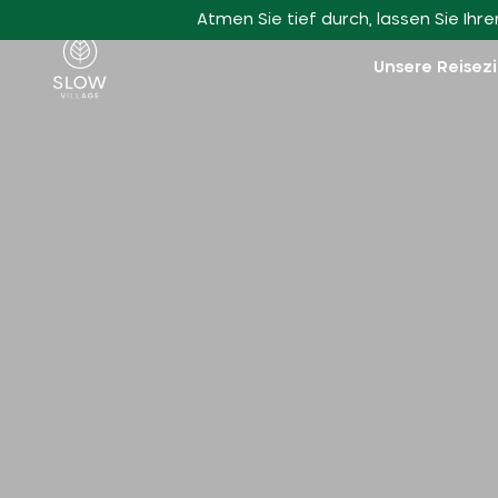
Zum Hauptinhalt gehen
Atmen Sie tief durch, lassen Sie Ih
Slow Village
Unsere Reisez