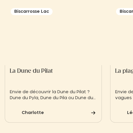
Biscarrosse Lac
Bisca
La Dune du Pilat
La pla
Envie de découvrir la Dune du Pilat ?
Envie d
Dune du Pyla, Dune du Pila ou Dune du
vagues 
Pilat, découvrez la Dune de Sable du
Biscarr
Bassin d’Arcachon !
iodée, l
Charlotte
Lé
landaise