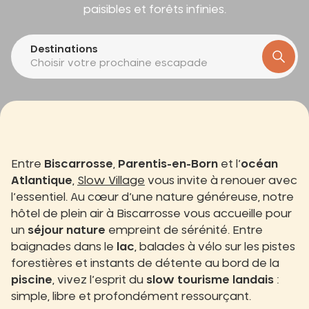
paisibles et forêts infinies.
Destinations
Choisir votre prochaine escapade
Entre
Biscarrosse
,
Parentis-en-Born
et l’
océan
Atlantique
,
Slow Village
vous invite à renouer avec
l’essentiel. Au cœur d’une nature généreuse, notre
hôtel de plein air à Biscarrosse vous accueille pour
un
séjour nature
empreint de sérénité. Entre
baignades dans le
lac
, balades à vélo sur les pistes
forestières et instants de détente au bord de la
piscine
, vivez l’esprit du
slow tourisme landais
:
simple, libre et profondément ressourçant.