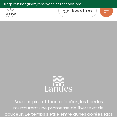
Respirez, imaginez, réservez : les réservations estivales 2027 sont déjà ouvertes !
Slow Village
Nos offres
Aller au contenu principal
Landes
Sous les pins et face à l’océan, les Landes
murmurent une promesse de liberté et de
douceur. Le temps s’étire entre dunes dorées, lacs