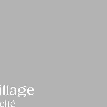
illage
cité