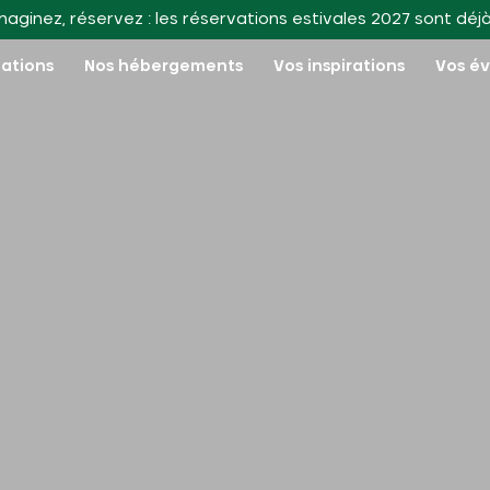
maginez, réservez : les réservations estivales 2027 sont déj
nations
Nos hébergements
Vos inspirations
Vos é