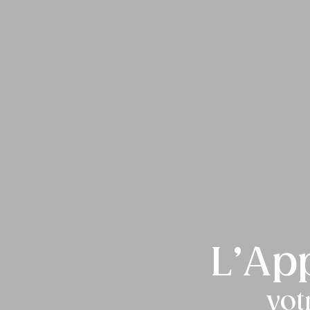
L’App
vot