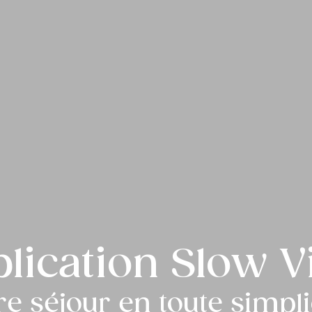
lication Slow V
re séjour en toute simpli