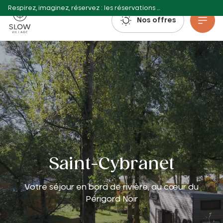
Respirez, imaginez, réservez : les réservations estivales 2027 sont déjà ouvertes !
Slow Village
Nos offres
Aller au contenu principal
Saint-Cybranet
Votre séjour en bord de rivière, au cœur du
Périgord Noir