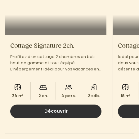
Cottage Signature 2ch.
Cottag
Profitez d’un cottage 2 chambres en bois
Idéal pour
haut de gamme et tout équipé.
deux vous 
L'hébergement idéal pour vos vacances en
détente d
famille dans un écrin de verdure !
34 m²
2 ch.
4 pers.
2 sdb.
18 m²
Découvrir