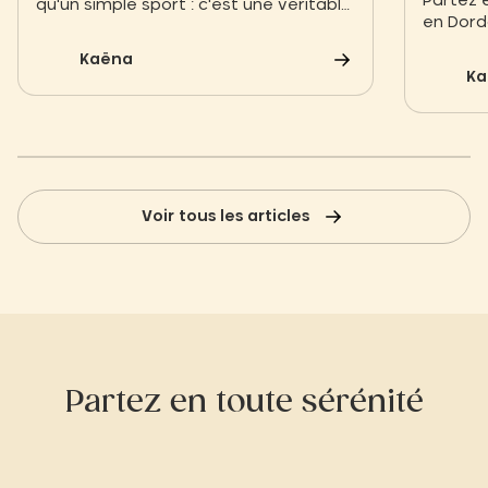
Partez 
qu'un simple sport : c'est une véritable
en Dor
expérience sensorielle au cœur du
adaptés
monde souterrain. Que vous soyez un
Kaëna
activité
explorateur aguerri ou en quête d'une
Ka
initiation en famille, les cavités de la
région vous ouvrent leurs portes.
Voir tous les articles
Partez en toute sérénité