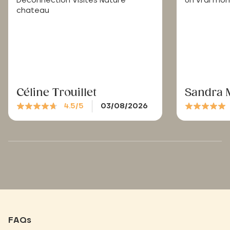
Déconnection Visites Nature
Un vrai mo
chateau
Céline Trouillet
Sandra 
4.5/5
03/08/2026
FAQs