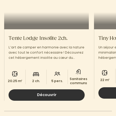
Tente Lodge Insolite 2ch.
Tiny Ho
L’art de camper en harmonie avec la nature
Un séjour 
avec tout le confort nécessaire ! Découvrez
minimalis
cet hébergement insolite au cœur du
hébergeme
Périgord Noir.
Noir.
Sanitaires
22 m²
20.25 m²
2 ch.
5 pers.
communs
Découvrir