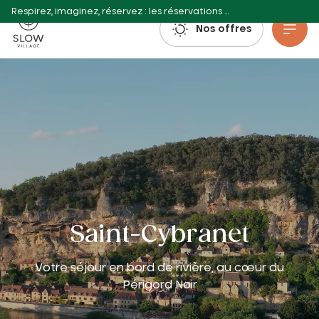
Respirez, imaginez, réservez : les réservations estivales 2027 sont déjà ouvertes !
Slow Village
Nos offres
Aller au contenu principal
Saint-Cybranet
Votre séjour en bord de rivière, au cœur du
Périgord Noir