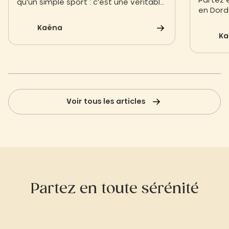
Partez 
qu'un simple sport : c'est une véritable
en Dor
expérience sensorielle au cœur du
adaptés
monde souterrain. Que vous soyez un
Kaëna
activité
explorateur aguerri ou en quête d'une
Ka
initiation en famille, les cavités de la
région vous ouvrent leurs portes.
Voir tous les articles
Partez en toute sérénité