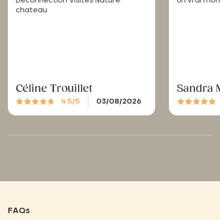
Déconnection Visites Nature
Un vrai mo
chateau
Céline Trouillet
Sandra 
4.5/5
03/08/2026
FAQs