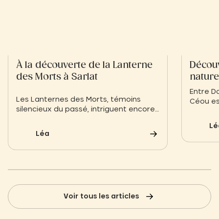
À la découverte de la Lanterne
Découv
des Morts à Sarlat
nature,
Périgi
Entre D
Les Lanternes des Morts, témoins
Céou es
silencieux du passé, intriguent encore
limpide,
aujourd’hui par leur mystère. Ces
invitent 
Lé
monuments médiévaux, dressés dans
Léa
plusieurs régions de France,
symbolisent un lien ancestral entre les
vivants et les âmes disparues.
Voir tous les articles