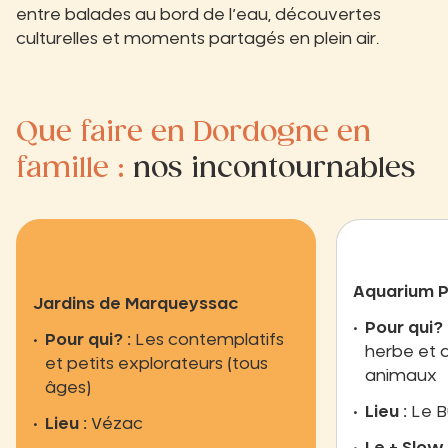
entre balades au bord de l’eau, découvertes
culturelles et moments partagés en plein air.
Que faire en Dordogne en
famille :
nos incontournables
Aquarium P
Jardins de Marqueyssac
Pour qui? 
Pour qui? :
Les contemplatifs
herbe et
et petits explorateurs (tous
animaux
âges)
Lieu :
Le B
Lieu :
Vézac