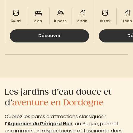
vous offrent un c
nature.
34 m²
2 ch.
4 pers.
2 sdb.
80 m²
1 sdb.
Découvrir
Dé
Les jardins d’eau douce et
d’
aventure en Dordogne
Oubliez les parcs d’attractions classiques :
l’
Aquarium du Périgord Noir
, au Bugue, permet
une immersion respectueuse et fascinante dans