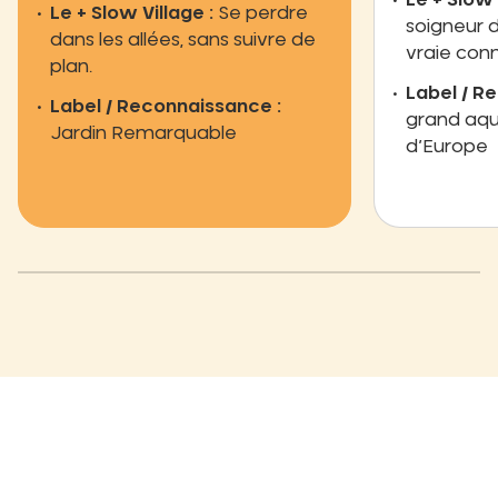
Le + Slow 
Le + Slow Village :
Se perdre
soigneur d
dans les allées, sans suivre de
vraie con
plan.
Label / R
Label / Reconnaissance :
grand aq
Jardin Remarquable
d’Europe