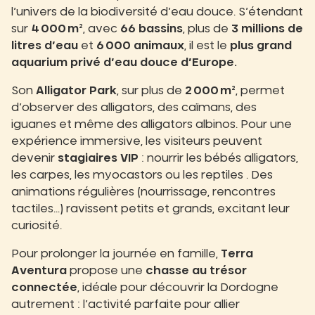
l’univers de la biodiversité d’eau douce. S’étendant
sur
4 000 m²
, avec
66 bassins
, plus de
3 millions de
litres d’eau
et
6 000 animaux
, il est le
plus grand
aquarium privé d’eau douce d’Europe.
Son
Alligator Park
, sur plus de
2 000 m²
, permet
d’observer des alligators, des caïmans, des
iguanes et même des alligators albinos. Pour une
expérience immersive, les visiteurs peuvent
devenir
stagiaires VIP
: nourrir les bébés alligators,
les carpes, les myocastors ou les reptiles . Des
animations régulières (nourrissage, rencontres
tactiles…) ravissent petits et grands, excitant leur
curiosité.
Pour prolonger la journée en famille,
Terra
Aventura
propose une
chasse au trésor
connectée
, idéale pour découvrir la Dordogne
autrement : l’activité parfaite pour allier