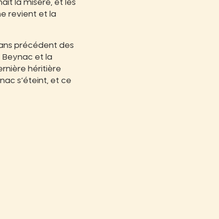
ît la misère, et les
me revient et la
sans précédent des
e Beynac et la
rnière héritière
nac s’éteint, et ce