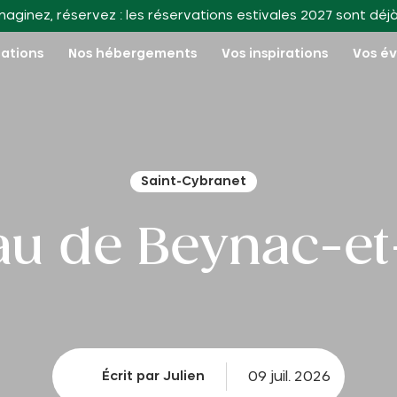
maginez, réservez : les réservations estivales 2027 sont déj
nations
Nos hébergements
Vos inspirations
Vos é
Saint-Cybranet
au de Beynac-e
09 juil. 2026
Écrit par Julien