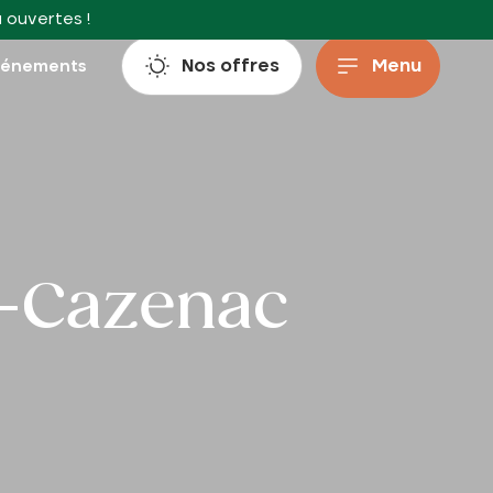
à ouvertes !
Nos offres
Menu
vénements
t-Cazenac