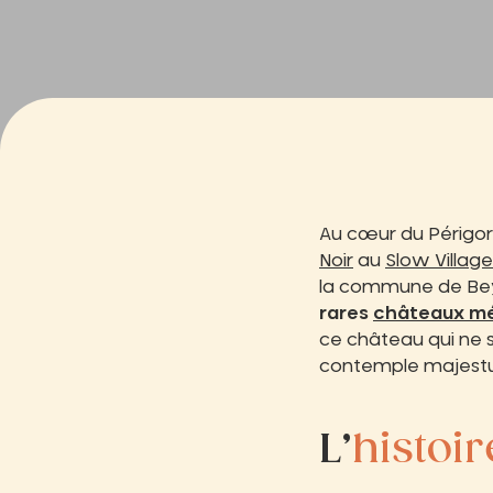
Au cœur du Périgor
Noir
au
Slow Village
la commune de Be
rares
châteaux mé
ce château qui ne s
contemple majestue
L’
histoir