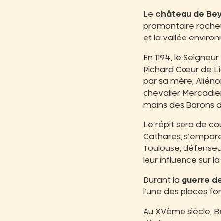
Le
château de Be
promontoire rocheux
et la vallée enviro
En 1194, le Seigneu
Richard Cœur de Lio
par sa mère, Aliénor
chevalier Mercadier
mains des Barons 
Le répit sera de co
Cathares, s’empare
Toulouse, défenseu
leur influence sur la
Durant la
guerre d
l’une des places for
Au XVème siècle, B