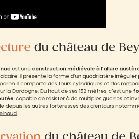
ecture
du château de Be
ynac
est une
construction médiévale à l’allure austèr
alcaire. Il présente la forme d’un quadrilatère irrégulie
peron. Il comporte des tours cylindriques et des rempar
r la Dordogne. Du haut de ses 152 mètres, c’est une
fo
outée
, capable de résister à de multiples guerres et in
ble depuis les autres forteresses des alentours notamm
elnaud
.
rvation
du château de B