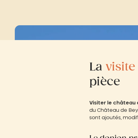
La
visite
pièce
Visiter le château
du Château de Beyna
sont ajoutés, modifi