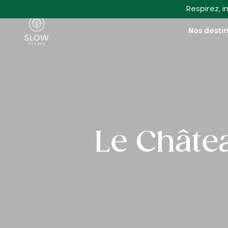
Aller au contenu principal
Respirez, i
Slow Village
Nos desti
Le Châte