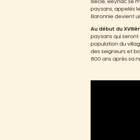
siècle, Beynac se m
paysans, appelés le
Baronnie devient un
Au début du XVIIIè
paysans qui seront 
population du villa
des seigneurs et ba
800 ans après sa n