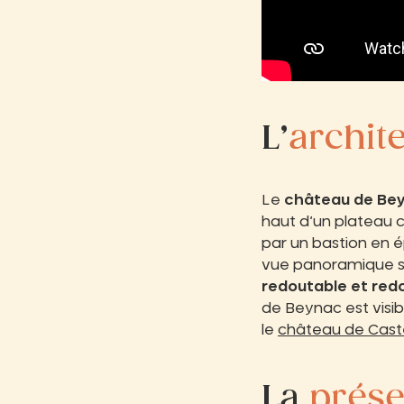
L’
archit
Le
château de Be
haut d’un plateau c
par un bastion en é
vue panoramique su
redoutable et red
de Beynac est visi
le
château de Cast
La
prése