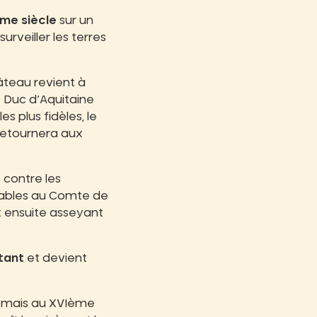
ème siècle
sur un
rveiller les terres
hâteau revient à
t Duc d’Aquitaine
s plus fidèles, le
 retournera aux
 contre les
orables au Comte de
 ensuite asseyant
tant
et devient
, mais au XVIème