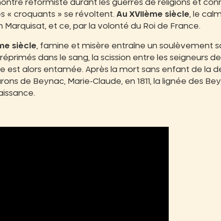
ontre réformiste durant les guerres de religions et conna
s « croquants » se révoltent.
Au XVIIème siècle
, le cal
 Marquisat, et ce, par la volonté du Roi de France.
me siècle
, famine et misère entraîne un soulèvement 
réprimés dans le sang, la scission entre les seigneurs d
ge est alors entamée. Après la mort sans enfant de la de
rons de Beynac, Marie-Claude, en 1811, la lignée des Bey
aissance.