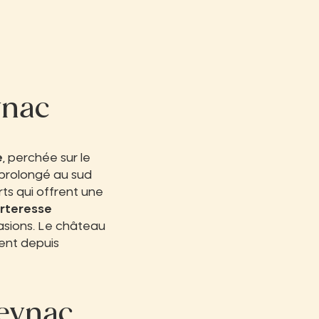
ynac
e
, perchée sur le
r prolongé au sud
ts qui offrent une
rteresse
vasions. Le château
ent depuis
eynac