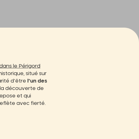
 dans le Périgord
storique, situé sur
arité d’être
l’un des
à la découverte de
repose et qui
flète avec fierté.