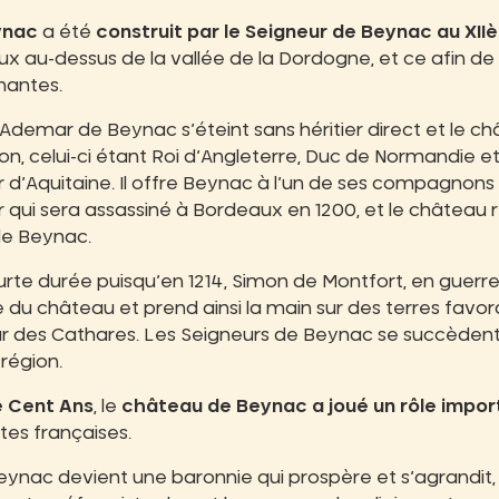
ynac
a été
construit par le Seigneur de Beynac au XII
 au-dessus de la vallée de la Dordogne, et ce afin de su
nnantes.
r Ademar de Beynac s’éteint sans héritier direct et le c
n, celui-ci étant Roi d’Angleterre, Duc de Normandie e
 d’Aquitaine. Il offre Beynac à l’un de ses compagnons le
 qui sera assassiné à Bordeaux en 1200, et le château
de Beynac.
urte durée puisqu’en 1214, Simon de Montfort, en guerre
 du château et prend ainsi la main sur des terres fav
r des Cathares. Les Seigneurs de Beynac se succèdent
 région.
e Cent Ans
, le
château de Beynac a joué un rôle impor
tes françaises.
eynac devient une baronnie qui prospère et s’agrandit