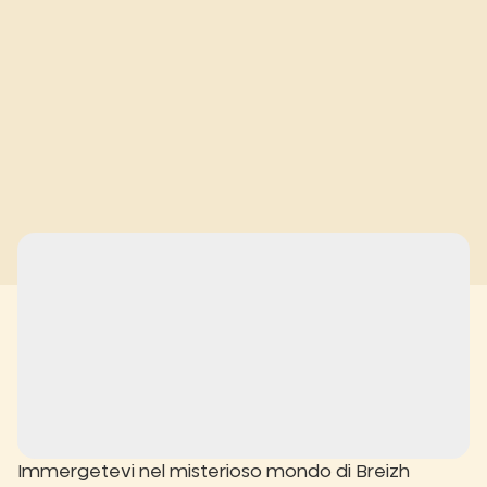
Vivere la
vita lenta
nel
Finistère
Immergetevi nel misterioso mondo di Breizh