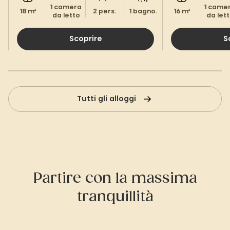
1 camera
1 came
18 m²
2 pers.
1 bagno.
16 m²
da letto
da let
Scoprire
S
Tutti gli alloggi
Partire con la massima
tranquillità