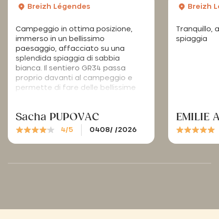
Breizh Légendes
Breizh 
Campeggio in ottima posizione,
Tranquillo, 
immerso in un bellissimo
spiaggia
paesaggio, affacciato su una
splendida spiaggia di sabbia
bianca. Il sentiero GR34 passa
proprio davanti al campeggio e
permette di fare delle bellissime
passeggiate.
Sacha PUPOVAC
EMILIE 
4/5
0408/ /2026