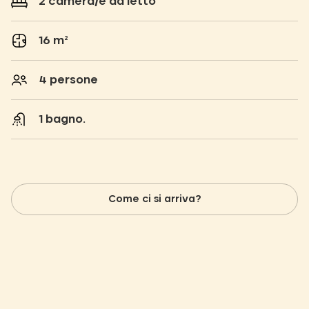
2 camera/e da letto
16 m²
4 persone
1 bagno.
Come ci si arriva?