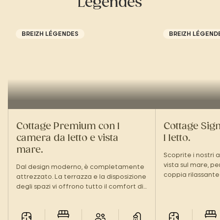
Légendes
BREIZH LÉGENDES
BREIZH LÉGEND
Cottage Premium con 1
Cottage Sign
camera da letto e vista
1 letto.
mare.
Scoprite i nostri 
vista sul mare, pe
Dal design moderno, è completamente
coppia rilassante 
attrezzato. La terrazza e la disposizione
degli spazi vi offrono tutto il comfort di
una vera e propria pausa in coppia,
proprio come a casa.