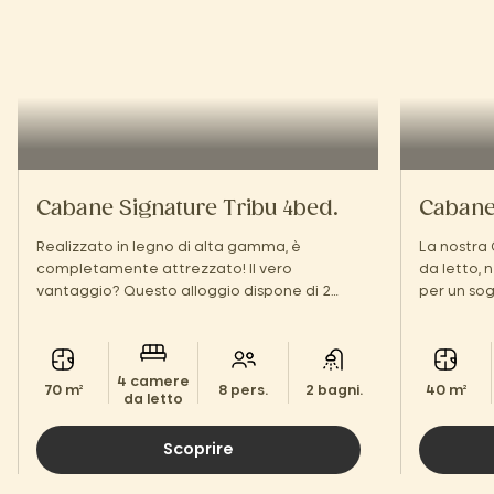
Cabane Signature Tribu 4bed.
Cabane 
Realizzato in legno di alta gamma, è
La nostra
completamente attrezzato! Il vero
da letto, 
vantaggio? Questo alloggio dispone di 2
per un sog
camere da letto e di un'ampia terrazza per
Landes.
tutta la famiglia!
4 camere
70 m²
8 pers.
2 bagni.
40 m²
da letto
Scoprire