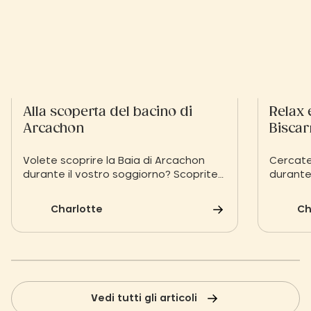
Alla scoperta del bacino di
Relax 
Arcachon
Biscar
Volete scoprire la Baia di Arcachon
Cercate
durante il vostro soggiorno? Scoprite
durante
una selezione di luoghi imperdibili della
Biscarr
Baia di Arcachon
vi prese
Charlotte
Ch
il benes
Vedi tutti gli articoli