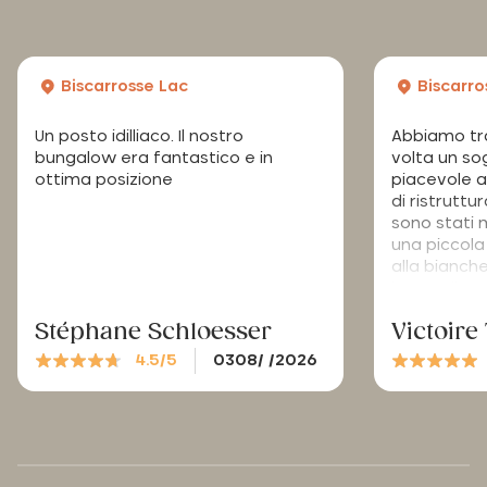
Biscarrosse Lac
Biscarro
Un posto idilliaco. Il nostro
Abbiamo tr
bungalow era fantastico e in
volta un s
ottima posizione
piacevole al
di ristrutt
sono stati 
una piccola
alla bianche
l’accoglienz
Stéphane Schloesser
Victoir
4.5/5
0308/ /2026