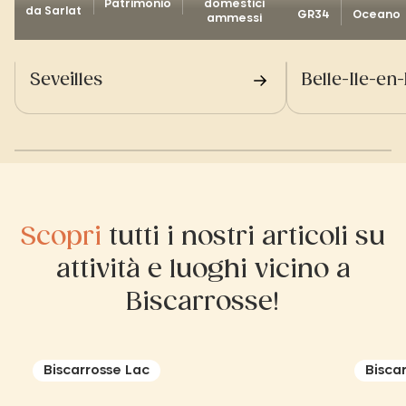
Patrimonio
domestici
da Sarlat
GR34
Oceano
ammessi
Seveilles
Belle-Ile-en
Scopri
tutti i nostri articoli su
attività e luoghi vicino a
Biscarrosse!
Biscarrosse Lac
Bisca