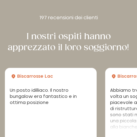
197 recensioni dei clienti
I nostri ospiti hanno
apprezzato il loro soggiorno!
Biscarrosse Lac
Biscarro
Un posto idilliaco. Il nostro
Abbiamo tr
bungalow era fantastico e in
volta un s
ottima posizione
piacevole al
di ristrutt
sono stati 
una piccola
alla bianch
l’accoglienz