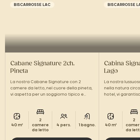
BISCARROSSE LAC
BISCARROSSE L
Cabane Signature 2ch.
Cabina Sign
Pineta
Lago
La nostra Cabane Signature con 2
La nostra lussuo
camere da letto, nel cuore della pineta,
nella natura circ
vi aspetta per un soggiorno tipico e
hotel, vi garanti
tranquillo nelle Landes.
d'eccezione nel c
2
2
40 m²
camere
4 pers.
1 bagno.
40 m²
camer
da letto
da let