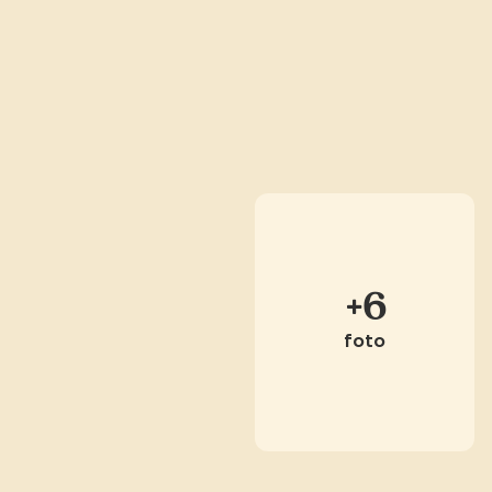
+6
foto