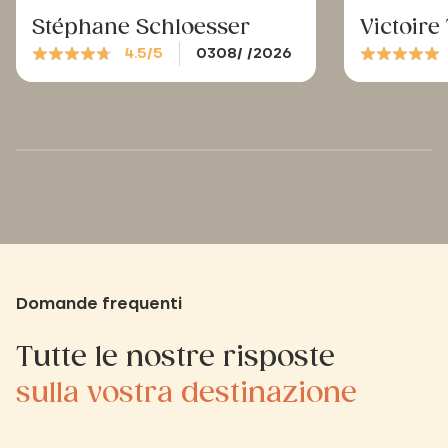
Stéphane Schloesser
Victoir
4.5/5
0308/ /2026
Domande frequenti
Tutte le nostre risposte
sulla vostra destinazione