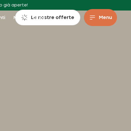
o già aperte!
Le nostre offerte
Menu
enti
Mobilità dolce