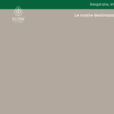
Vai al contenuto principale
Respirate, i
Villaggio lento
Le nostre destinazi