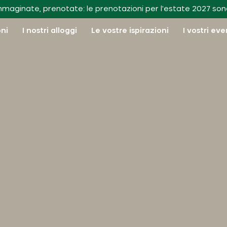
I nostri appunti di viaggio
mmaginate, prenotate: le prenotazioni per l'estate 2027 son
oni
I nostri alloggi
Le vostre ispirazioni
I vostri ev