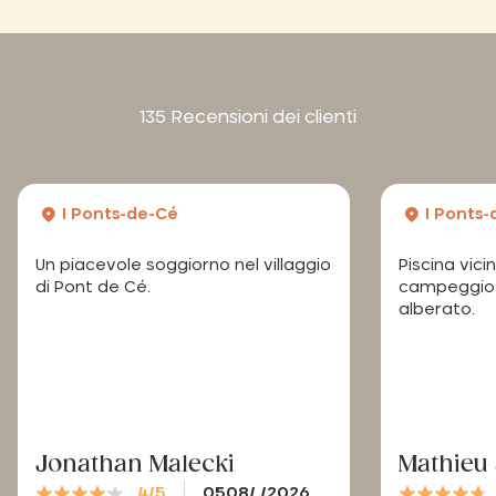
135 Recensioni dei clienti
I Ponts-de-Cé
I Ponts
Un piacevole soggiorno nel villaggio
Piscina vici
di Pont de Cé.
campeggio t
alberato.
Jonathan Malecki
Mathieu
4/5
0508/ /2026