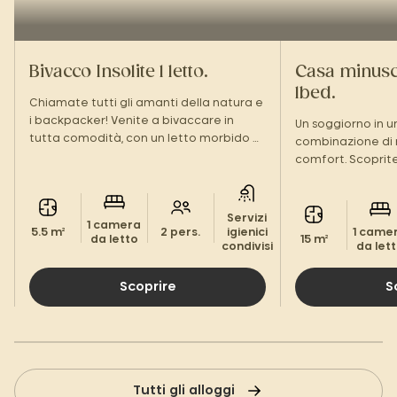
Bivacco Insolite 1 letto.
Casa minusco
1bed.
Chiamate tutti gli amanti della natura e
i backpacker! Venite a bivaccare in
Un soggiorno in u
tutta comodità, con un letto morbido e
combinazione di 
una coperta di legno che vi aspettano.
comfort. Scoprite
sistemazione sulle
Servizi
1 camera
5.5 m²
2 pers.
igienici
1 came
da letto
15 m²
condivisi
da let
Scoprire
S
Tutti gli alloggi