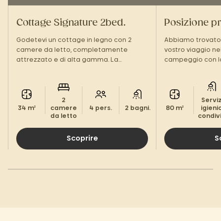
Cottage Signature 2bed.
Posizione 
Godetevi un cottage in legno con 2
Abbiamo trovato 
camere da letto, completamente
vostro viaggio nel
attrezzato e di alta gamma. La
campeggio con lo
sistemazione ideale per le vostre
vacanze in famiglia in un ambiente
verde!
2
Serviz
34 m²
camere
4 pers.
2 bagni.
80 m²
igienic
da letto
condivi
Scoprire
S