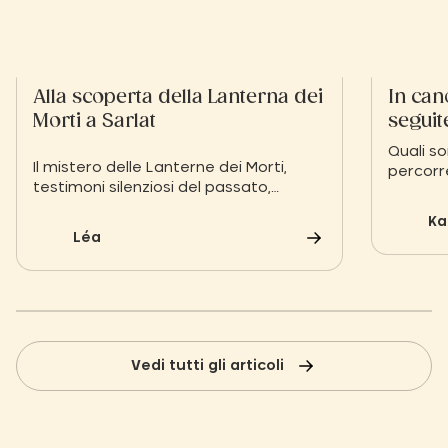
Alla scoperta della Lanterna dei
In can
Morti a Sarlat
seguite
fiume
Quali so
Il mistero delle Lanterne dei Morti,
percorr
testimoni silenziosi del passato,
Scoprite
rimane ancora oggi intrigante. Questi
castelli
Ka
monumenti medievali, eretti in diverse
Périgord
Léa
regioni della Francia, simboleggiano un
provare
legame ancestrale tra i vivi e le anime
campegg
defunte.
Vedi tutti gli articoli