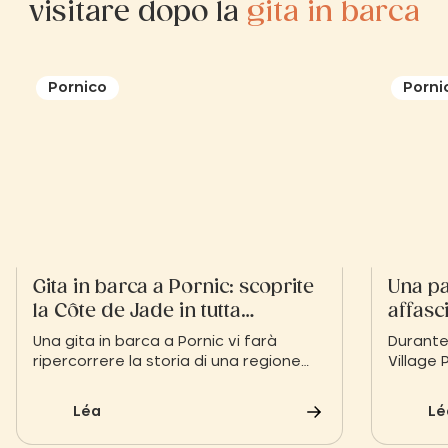
visitare dopo la
gita in barca
Pornico
Porni
Gita in barca a Pornic: scoprite
Una pa
la Côte de Jade in tutta
affasc
tranquillità
dei Do
Una gita in barca a Pornic vi farà
Durante 
ripercorrere la storia di una regione
Village 
bretone che coltiva l'arte del
dei Doua
momento, con le sue baie argentate,
dalla be
Léa
Lé
le scogliere bagnate dal mare e i porti
atlanti
pieni di casette colorate dei pescatori.
cuore de