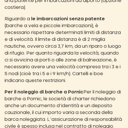
una patente per imbarcazioni da diporto (opzione
costiera).
Riguardo a
le imbarcazioni senza patente
(barche a vela e piccole imbarcazioni), è
necessario rispettare determinati limiti di distanza
e di velocità. Il limite di distanza è di 2 miglia
nautiche, ovvero circa 3,7 km, da un riparo o luogo
di rifugio. Per quanto riguarda la velocità, quando
ci si avvicina ai porti o alle zone di balneazione, è
necessario avere una velocità compresa tra i 3 e i
5 nodi (cioè tra i 5 e i 9 km/h). Cartelli e boe
indicano queste restrizioni.
Per il noleggio di barche a Pornic
Per il noleggio di
barche a Pornic, le società di charter richiedono
anche un documento d'identità e un deposito
cauzionale, il cui importo varia a seconda della
barca noleggiata. L'assicurazione di responsabilità
civile è spesso inclusa nel contratto di noleggio.