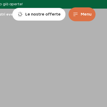
o già aperte!
Le nostre offerte
Menu
stri eventi