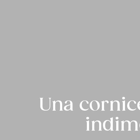
Una cornic
indime