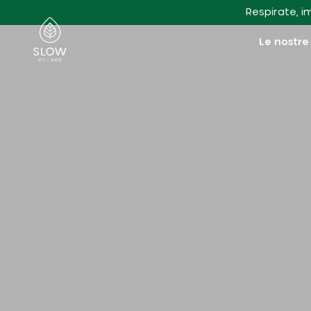
Vai al contenuto principale
Respirate, i
Villaggio lento
Le nostre