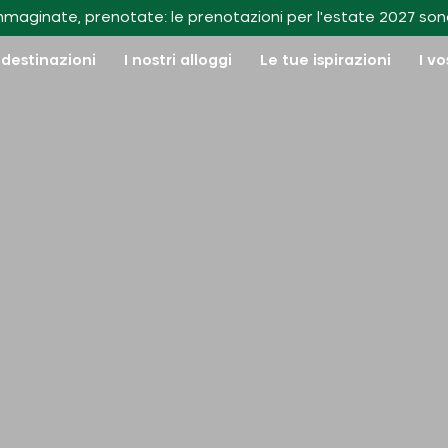
I nostri appunti di viaggio
mmaginate, prenotate: le prenotazioni per l'estate 2027 son
 destinazioni
I nostri alloggi
Le tue ispirazioni
I vo