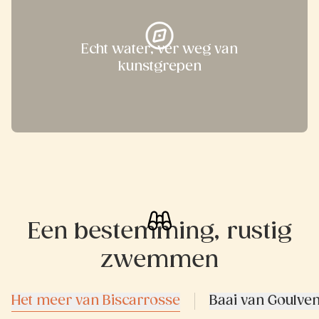
Echt water, ver weg van
kunstgrepen
Een bestemming, rustig
zwemmen
Het meer van Biscarrosse
Baai van Goulve