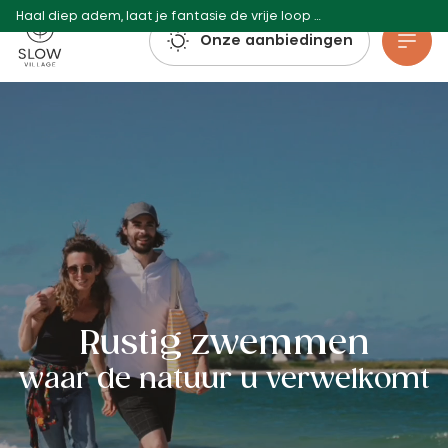
Haal diep adem, laat je fantasie de vrije loop en boek: de reserveringen voor de zomer van 2027 zijn al geopend!
Langzaam dorp
Onze aanbiedingen
Ga naar hoofdinhoud
Rustig zwemmen
waar de natuur u verwelkomt