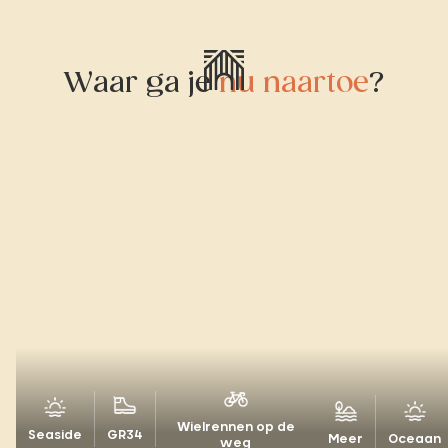
Waar ga je
nu naartoe
?
Wielrennen op de
Seaside
GR34
Meer
Oceaan
weg