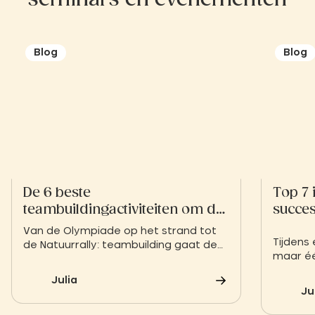
Blog
Blog
De 6 beste
Top 7 
teambuildingactiviteiten om de
succes
teamcohesie te versterken
Van de Olympiade op het strand tot
Tijdens
de Natuurrally: teambuilding gaat de
maar éé
natuur in. Ontdek onze 6 ideeën voor
teamcoh
activiteiten om de betrokkenheid van
Julia
de ijsb
uw teams een boost te geven in een
Ju
inspirerende omgeving.