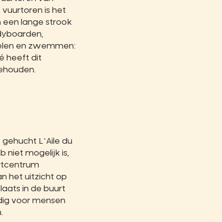
 vuurtoren is het
in een lange strook
odyboarden,
andelen en zwemmen:
é heeft dit
behouden.
 gehucht L'Aile du
niet mogelijk is,
ortcentrum
n het uitzicht op
laats in de buurt
ndig voor mensen
.