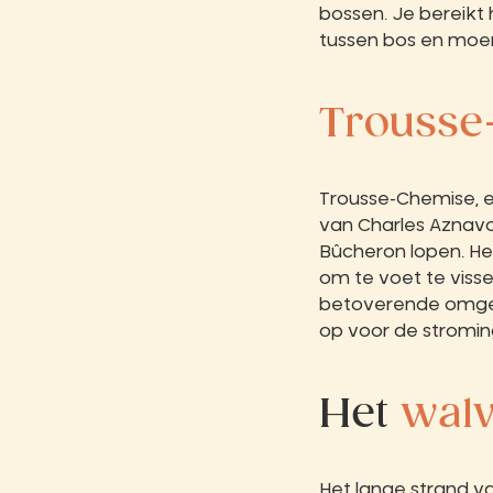
bossen. Je bereikt 
tussen bos en moer
Trousse
Trousse-Chemise, 
van Charles Aznavo
Bûcheron lopen. Het
om te voet te viss
betoverende omgev
op voor de stromin
Het
walv
Het lange strand v