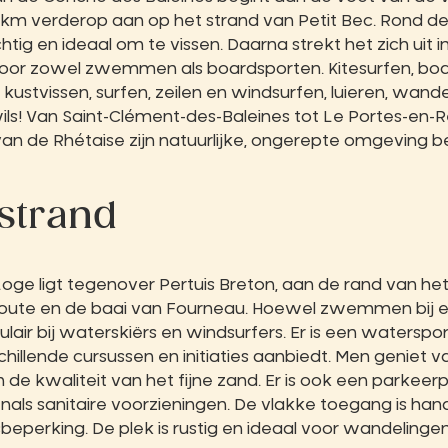
,5 km verderop aan op het strand van Petit Bec. Rond de
htig en ideaal om te vissen. Daarna strekt het zich uit 
r voor zowel zwemmen als boardsporten. Kitesurfen, b
n kustvissen, surfen, zeilen en windsurfen, luieren, w
wils! Van Saint-Clément-des-Baleines tot Le Portes-en-R
n de Rhétaise zijn natuurlijke, ongerepte omgeving 
strand
oge ligt tegenover Pertuis Breton, aan de rand van het
oute en de baai van Fourneau. Hoewel zwemmen bij eb 
opulair bij waterskiërs en windsurfers. Er is een watersp
hillende cursussen en initiaties aanbiedt. Men geniet va
n de kwaliteit van het fijne zand. Er is ook een parkeerp
enals sanitaire voorzieningen. De vlakke toegang is ha
beperking. De plek is rustig en ideaal voor wandelingen