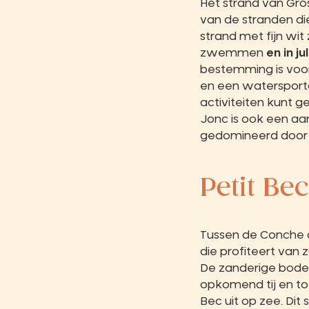
Het strand van Gro
van de stranden die
strand met fijn wit 
zwemmen
en in j
bestemming is voo
en een watersportc
activiteiten kunt g
Jonc is ook een a
gedomineerd door 
Petit Bec
Tussen de Conche d
die profiteert van 
De zanderige bodem
opkomend tij en tot
Bec uit op zee. Di