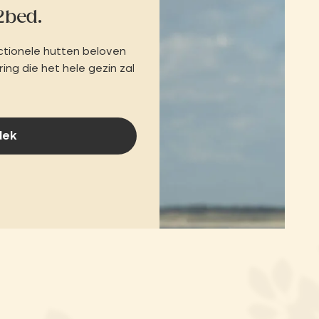
2bed.
ctionele hutten beloven
ing die het hele gezin zal
dek