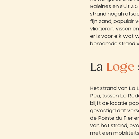
Baleines en sluit 3
strand nogal rotsac
fijn zand, populai
vliegeren, vissen e
er is voor elk wat 
beroemde strand va
La
Loge
Het strand van La L
Peu, tussen La Red
blijft de locatie p
gevestigd dat versc
de Pointe du Fier e
van het strand, ev
met een mobiliteits