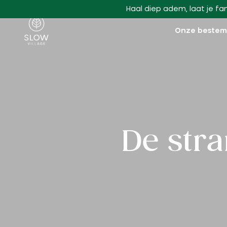
Ga naar hoofdinhoud
Haal diep adem, laat je fa
Langzaam dorp
Onze beste
De str