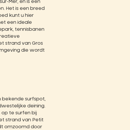
ur-Mer, en is een
n. Het is een breed
loed kunt u hier
et een ideale
epark, tennisbanen
creatieve
Het strand van Gros
mgeving die wordt
n bekende surfspot,
dwestelijke deining.
op te surfen bij
et strand van Petit
ordt omzoomd door