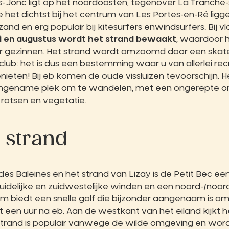
s-Jonc ligt op het noordoosten, tegenover La Tranche-s
 het dichtst bij het centrum van Les Portes-en-Ré ligge
zand en erg populair bij kitesurfers en
windsurfers. Bij v
uli en augustus wordt het strand bewaakt
, waardoor h
r gezinnen. Het strand wordt omzoomd door een skat
lub: het is dus een bestemming waar u van allerlei re
enieten! Bij eb komen de oude vissluizen tevoorschijn. 
angename plek om te wandelen, met een ongerepte o
rotsen en vegetatie.
strand
es Baleines en het strand van Lizay is de Petit Bec ee
zuidelijke en zuidwestelijke winden en een noord-/noor
 biedt een snelle golf die bijzonder aangenaam is om 
 een uur na eb. Aan de westkant van het eiland kijkt h
t strand is populair vanwege de wilde omgeving en w