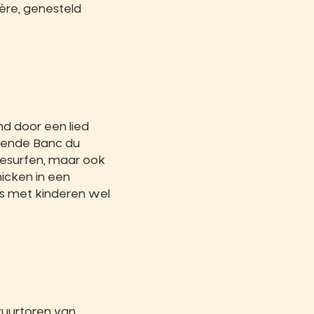
ère, genesteld
d door een lied
ggende Banc du
itesurfen, maar ook
icken in een
s met kinderen wel
vuurtoren van