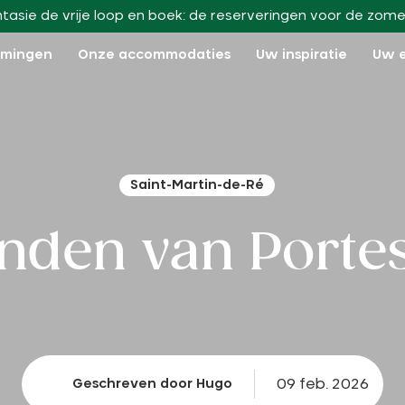
ntasie de vrije loop en boek: de reserveringen voor de zome
mmingen
Onze accommodaties
Uw inspiratie
Uw 
Saint-Martin-de-Ré
anden van Porte
09 feb. 2026
Geschreven door Hugo