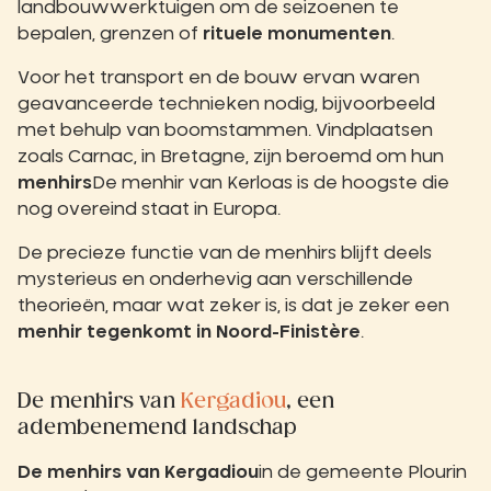
landbouwwerktuigen om de seizoenen te
bepalen, grenzen of
rituele monumenten
.
Voor het transport en de bouw ervan waren
geavanceerde technieken nodig, bijvoorbeeld
met behulp van boomstammen. Vindplaatsen
zoals Carnac, in Bretagne, zijn beroemd om hun
menhirs
De menhir van Kerloas is de hoogste die
nog overeind staat in Europa.
De precieze functie van de menhirs blijft deels
mysterieus en onderhevig aan verschillende
theorieën, maar wat zeker is, is dat je zeker een
menhir tegenkomt in Noord-Finistère
.
De menhirs van
Kergadiou
, een
adembenemend landschap
De menhirs van Kergadiou
in de gemeente Plourin