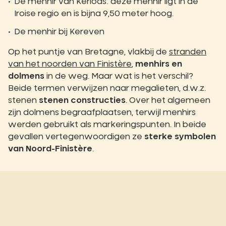
De menhir van Kerloas: deze menhir ligt in de
Iroise regio en is bijna 9,50 meter hoog.
De menhir bij Kereven
Op het puntje van Bretagne, vlakbij de
stranden
van het noorden van Finistère
,
menhirs en
dolmens
in de weg. Maar wat is het verschil?
Beide termen verwijzen naar megalieten, d.w.z.
stenen
stenen constructies
. Over het algemeen
zijn dolmens begraafplaatsen, terwijl menhirs
werden gebruikt als markeringspunten. In beide
gevallen vertegenwoordigen ze
sterke symbolen
van Noord-Finistère
.