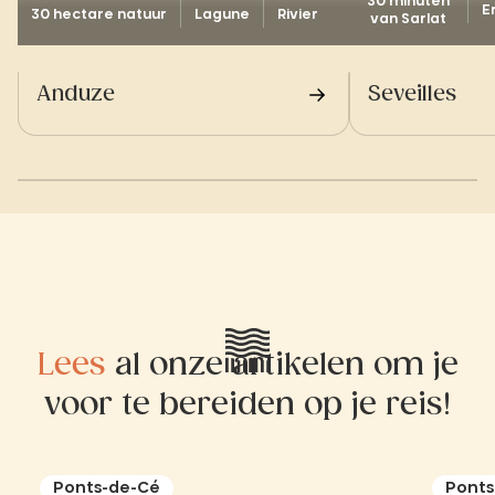
30 minuten
E
30 hectare natuur
Lagune
Rivier
van Sarlat
Anduze
Seveilles
Lees
al onze artikelen om je
voor te bereiden op je reis!
Ponts-de-Cé
Ponts