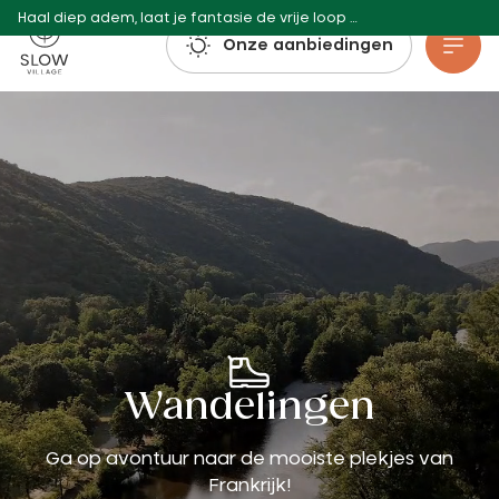
Haal diep adem, laat je fantasie de vrije loop en boek: de reserveringen voor de zomer van 2027 zijn al geopend!
Langzaam dorp
Onze aanbiedingen
Ga naar hoofdinhoud
Wandelingen
Ga op avontuur naar de mooiste plekjes van
Frankrijk!