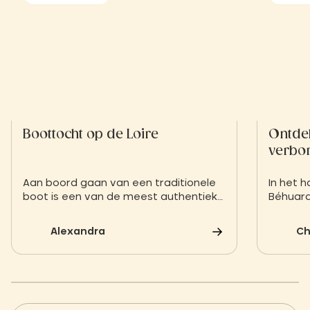
Boottocht op de Loire
Ontdek
verbor
Aan boord gaan van een traditionele
In het h
boot is een van de meest authentieke
Béhuard
manieren om de Loire in de Anjou te
van UNE
ontdekken. Laat u in alle rust
eiland i
Alexandra
Ch
meevoeren door de stroming aan
boord van een toue of een aak en
geniet van de wilde dieren en de
afwisselende landschappen van de
koninklijke rivier.