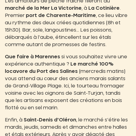
Les amateurs de pêche fraîche fileront au
marché de la Mer La Victorine
, à
La Cotinière
.
Premier
port de Charente-Maritime
, ce lieu vibre
au rythme des deux criées quotidiennes (8h et
15h30). Bar, sole, langoustines… Les poissons,
débarqués à l’aube, étincellent sur les étals
comme autant de promesses de festins.
Que faire à Marennes
si vous souhaitez vivre une
expérience authentique ?
Le marché 100%
locavore du Port des Salines
(mercredis matins)
vous attend au cœur des anciens marais salants
de Grand-Village Plage. Ici, le tourteau fromager
voisine avec les oignons de Saint-Turjan, tandis
que les artisans exposent des créations en bois
flotté ou en sel marin.
Enfin, à
Saint-Denis d’Oléron
, le marché s’étire les
mardis, jeudis, samedis et dimanches entre halles
et étals extérieurs. Après y avoir dégoté des