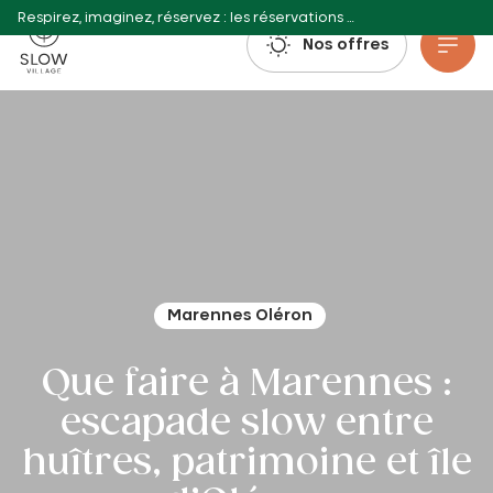
Respirez, imaginez, réservez : les réservations estivales 2027 sont déjà ouvertes !
Slow Village
Nos offres
Aller au contenu principal
Marennes Oléron
Que faire à Marennes :
escapade slow entre
huîtres, patrimoine et île