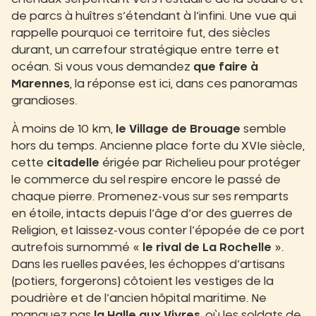
de parcs à huîtres s’étendant à l’infini. Une vue qui
rappelle pourquoi ce territoire fut, des siècles
durant, un carrefour stratégique entre terre et
océan. Si vous vous demandez
que faire à
Marennes
, la réponse est ici, dans ces panoramas
grandioses.
À moins de 10 km,
le Village de Brouage
semble
hors du temps. Ancienne place forte du XVIe siècle,
cette
citadelle
érigée par Richelieu pour protéger
le commerce du sel respire encore le passé de
chaque pierre. Promenez-vous sur ses remparts
en étoile, intacts depuis l’âge d’or des guerres de
Religion, et laissez-vous conter l’épopée de ce port
autrefois surnommé «
le rival de La Rochelle
».
Dans les ruelles pavées, les échoppes d’artisans
(potiers, forgerons) côtoient les vestiges de la
poudrière et de l’ancien hôpital maritime. Ne
manquez pas
la Halle aux Vivres
, où les soldats de