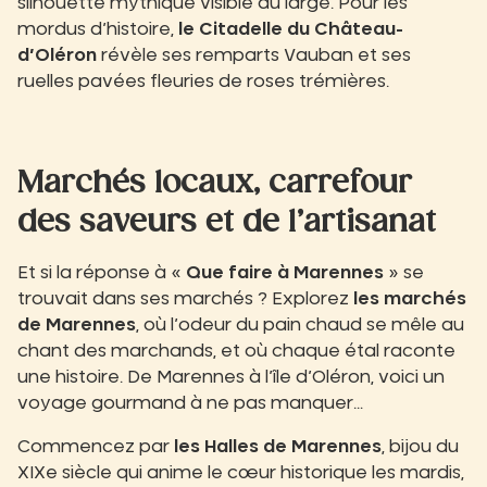
silhouette mythique visible au large. Pour les
mordus d’histoire,
le Citadelle du Château-
d’Oléron
révèle ses remparts Vauban et ses
ruelles pavées fleuries de roses trémières.
Marchés locaux, carrefour
des saveurs et de l’artisanat
Et si la réponse à «
Que faire à Marennes
» se
trouvait dans ses marchés ? Explorez
les marchés
de Marennes
, où l’odeur du pain chaud se mêle au
chant des marchands, et où chaque étal raconte
une histoire. De Marennes à l’île d’Oléron, voici un
voyage gourmand à ne pas manquer…
Commencez par
les Halles de Marennes
, bijou du
XIXe siècle qui anime le cœur historique les mardis,