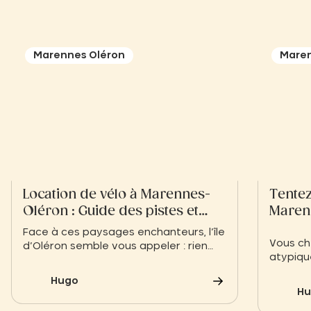
Marennes Oléron
Maren
Location de vélo à Marennes-
Tentez
Oléron : Guide des pistes et
Maren
loueurs
Face à ces paysages enchanteurs, l’île
Vous ch
d’Oléron semble vous appeler : rien
atypiqu
qu’un simple pont à traverser pour
Charent
découvrir celle que l’on surnomme
Hugo
initiez 
affectueusement l’île aux mimosas.
Hu
?
C’est le moment de vous diriger vers