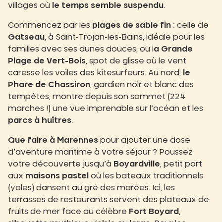
villages où
le temps semble suspendu
.
Commencez par les
plages de sable fin
: celle de
Gatseau
, à Saint-Trojan-les-Bains, idéale pour les
familles avec ses dunes douces, ou l
a Grande
Plage de Vert-Bois
, spot de glisse où le vent
caresse les voiles des kitesurfeurs. Au nord,
le
Phare de Chassiron
, gardien noir et blanc des
tempêtes, montre depuis son sommet (224
marches !) une vue imprenable sur l’océan et les
parcs à huîtres
.
Que faire à Marennes
pour ajouter une dose
d’aventure maritime à votre séjour ? Poussez
votre découverte jusqu’à
Boyardville
, petit port
aux
maisons pastel
où les bateaux traditionnels
(yoles) dansent au gré des marées. Ici, les
terrasses de restaurants servent des plateaux de
fruits de mer face au célèbre
Fort Boyard
,