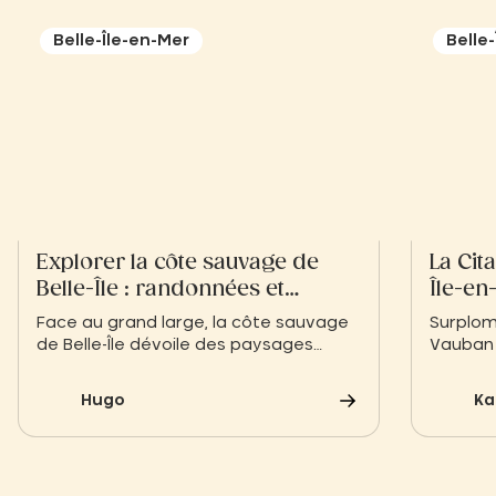
Belle-Île-en-Mer
Belle
Explorer la côte sauvage de
La Cit
Belle-Île : randonnées et
Île-en-
paysages bruts
Patrim
Face au grand large, la côte sauvage
Surplomb
de Belle-Île dévoile des paysages
Vauban e
bruts d’une puissance rare. Des
un chef-
falaises de Port Coton immortalisées
revivre 
Hugo
Ka
par Monet aux sentiers escarpés du
France.
GR340, découvrez nos conseils pour
une immersion totale dans la nature
bretonne lors de votre séjour au Slow