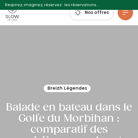
Respirez, imaginez, réservez : les réservations estivales 2027 sont déjà ouvertes !
Slow Village
Nos offres
Aller au contenu principal
Breizh Légendes
Balade en bateau dans le
Golfe du Morbihan :
comparatif des