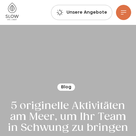
Atmen Sie tief durch, lassen Sie Ihrer Fantasie freien Lauf und buchen Sie: Die Buchungen für den Sommer 2027 sind bereits möglich!
Slow Village
Unsere Angebote
Zum Hauptinhalt gehen
Blog
5 originelle Aktivitäten
am Meer, um Ihr Team
in Schwung zu bringen