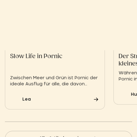
Slow Life in Pornic
Der St
kleine
Pornic
Während
Zwischen Meer und Grün ist Pornic der
Pornic 
ideale Ausflug für alle, die davon
sollten 
träumen, sich Zeit zu nehmen. Hier ist
schönen
Hu
Slow Life kein Konzept, sondern eine
Loire-At
Lea
Lebensweise.
Loire) 
Strand 