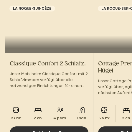
LA ROQUE-SUR-CÈZE
LA ROQUE-SUR-
Classique Confort 2 Schlafz.
Cottage Pre
Hügel
Unser Mobilheim Classique Confort mit 2
Schlafzimmern verfügt über alle
Unser Cottage P
notwendigen Einrichtungen für einen
verfügt über jegl
erholsamen Aufenthalt im Herzen der
nächsten Aufenth
Cevennen.
Hügelseite werden
27 m²
2 ch.
4 pers.
1 sdb.
25 m²
2 ch.