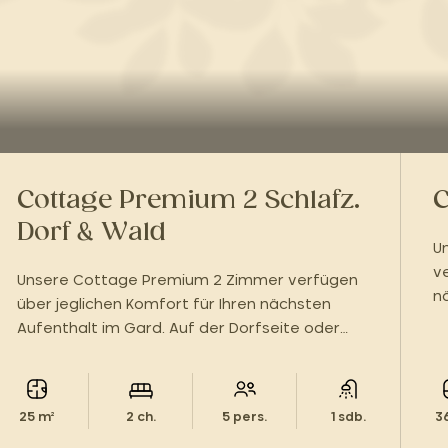
Cottage Premium 2 Schlafz.
C
Dorf & Wald
U
v
Unsere Cottage Premium 2 Zimmer verfügen
n
über jeglichen Komfort für Ihren nächsten
Aufenthalt im Gard. Auf der Dorfseite oder
auf der Waldseite werden sie Sie begeistern!
25 m²
2 ch.
5 pers.
1 sdb.
3