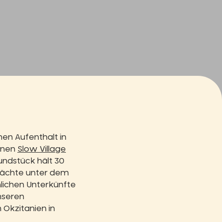
nen Aufenthalt in
Ihnen
Slow Village
undstück hält 30
 Nächte unter dem
lichen Unterkünfte
nseren
 Okzitanien in