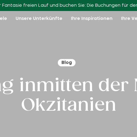
Schließen Sie sich uns an!
rer Fantasie freien Lauf und buchen Sie: Die Buchungen für d
iele
Unsere Unterkünfte
Ihre Inspirationen
Ihre V
Blog
 inmitten der 
Okzitanien