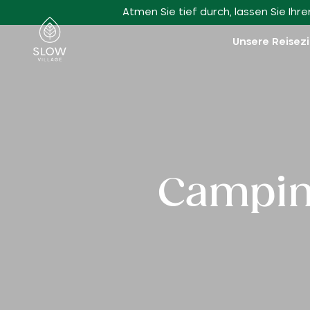
Zum Hauptinhalt gehen
Atmen Sie tief durch, lassen Sie Ih
Slow Village
Unsere Reisez
Camping