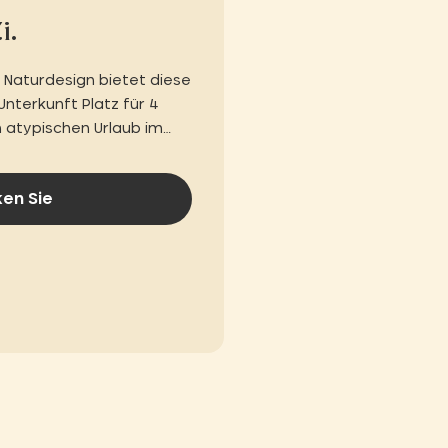
i.
d Naturdesign bietet diese
Unterkunft Platz für 4
 atypischen Urlaub im
nen.
en Sie