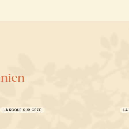
anien
LA ROQUE-SUR-CÈZE
LA