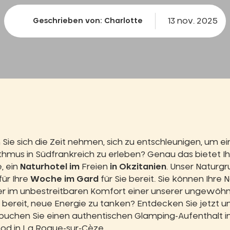
13 nov. 2025
Geschrieben von: Charlotte
ie sich die Zeit nehmen, sich zu entschleunigen, um ei
hmus in Südfrankreich zu erleben? Genau das bietet 
, ein
Naturhotel im
Freien
in Okzitanien
. Unser Naturgr
für Ihre
Woche im Gard
für Sie bereit. Sie können Ihre
r im unbestreitbaren Komfort einer unserer ungewöhn
e bereit, neue Energie zu tanken? Entdecken Sie jetzt u
uchen Sie einen authentischen Glamping-Aufenthalt in
od in
La Roque-sur-Cèze
.