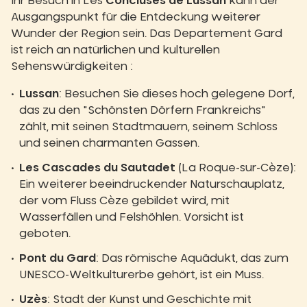
Ihr Besuch in Les
Concluses de Lussan
kann der
Ausgangspunkt für die Entdeckung weiterer
Wunder der Region sein. Das Departement Gard
ist reich an natürlichen und kulturellen
Sehenswürdigkeiten :
Lussan
: Besuchen Sie dieses hoch gelegene Dorf,
das zu den "Schönsten Dörfern Frankreichs"
zählt, mit seinen Stadtmauern, seinem Schloss
und seinen charmanten Gassen.
Les Cascades du Sautadet
(La Roque-sur-Cèze):
Ein weiterer beeindruckender Naturschauplatz,
der vom Fluss Cèze gebildet wird, mit
Wasserfällen und Felshöhlen. Vorsicht ist
geboten.
Pont du Gard
: Das römische Aquädukt, das zum
UNESCO-Weltkulturerbe gehört, ist ein Muss.
Uzès
: Stadt der Kunst und Geschichte mit