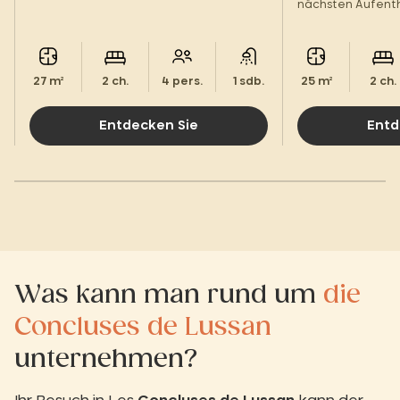
erholsamen Aufenthalt im Herzen der
nächsten Aufenth
Cevennen.
Hügelseite werden
27 m²
2 ch.
4 pers.
1 sdb.
25 m²
2 ch.
Entdecken Sie
Entd
Was kann man rund um
die
Concluses de Lussan
unternehmen?