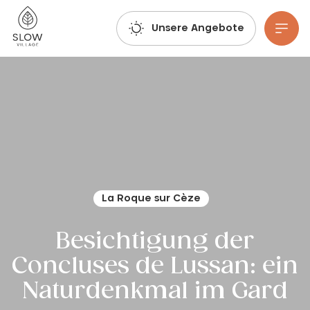
Atmen Sie tief durch, lassen Sie Ihrer Fantasie freien Lauf und buchen Sie: Die Buchungen für den Sommer 2027 sind bereits möglich!
Slow Village
Unsere Angebote
Zum Hauptinhalt gehen
La Roque sur Cèze
Besichtigung der
Concluses de Lussan: ein
Naturdenkmal im Gard