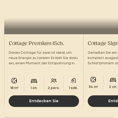
Cottage Premium 1Sch.
Cottage Sign
Dieses Cottage für zwei ist ideal, um
Genießen Sie ein
neue Energie zu tanken. Es lädt Sie dazu
komplett ausges
ein, einen Moment der Entspannung in
Schlafzimmern aus
einer beruhigenden Umgebung zu
Unterkunft für Ih
genießen.
einer grünen Oas
34 m²
2 ch.
18 m²
1 ch.
2 pers.
1 sdb.
Entdecken Sie
Entd